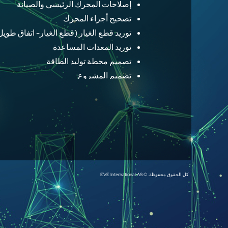
إصلاحات المحرك الرئيسي والصيانة
تصحيح أجزاء المحرك
توريد قطع الغيار (قطع الغيار- اتفاق طويل
توريد المعدات المساعدة
تصميم محطة توليد الطاقة
تصميم المشروع
تفكيك محطة توليد الطاقة
عملية لوجستية
تركيب محطة توليد كهرباء
الإصلاح الطارئ
الخدمات الفنية الخاصة
تخطيط الإصلاح الشامل على مختلف المس
التأجير التمويلي
كل الحقوق محفوظة. © EVE International AS
تحليل أفضل المواقع للمواقع
الإشراف على برامج الإنتاج للمواقع الجديد
إدارة الفنيين وعمال الموقع