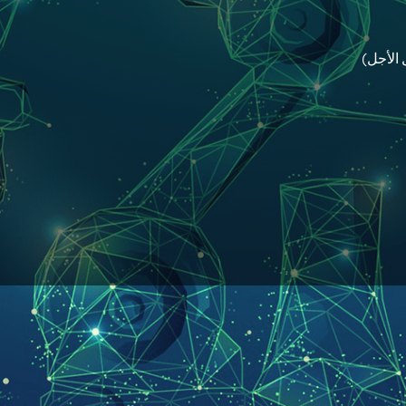
 الأجل)
تويات
ة