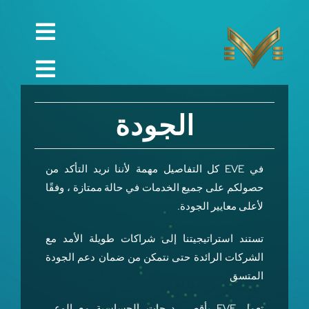
Ski
t
Toggle
conten
English
gation
Toggle
Русский
الصفحة الرئيسية
gation
الجودة
العربية
الشركة
Español
الجودة
في EVE كل التفاصيل مهمة لأننا نريد التأكد من
حصولكم على جميع الخدمات في حالة ممتازة ، وفقًا
中文 (中国)
قطع الغيار
لأعلى معايير الجودة.
Français
تقني
تستند استراتيجيتنا إلى شراكات طويلة الأمد مع
الشركات الرائدة حتى نتمكن من ضمان دعم الجودة
Deutsch
مشروع
المتسق
التواصل
تعمل EVE بأقصى درجات الحساسية مع الوعي