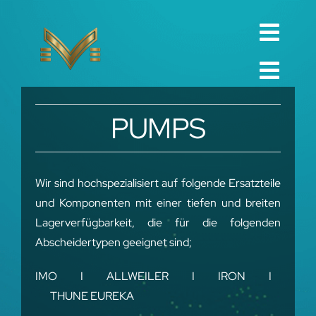
Skip
to
Toggl
content
English
Navig
Toggl
Русский
STARTSEITE
Navig
PUMPS
العربية
UNTERNEHMEN
Español
QUALITÄT
Wir sind hochspezialisiert auf folgende Ersatzteile
中文 (中国)
und Komponenten mit einer tiefen und breiten
ERSATZTEIL
Lagerverfügbarkeit, die für die folgenden
Français
TECHNISCH
Abscheidertypen geeignet sind;
Deutsch
PROJEKT
IMO I ALLWEILER I IRON I
THUNE EUREKA
KONTAKT