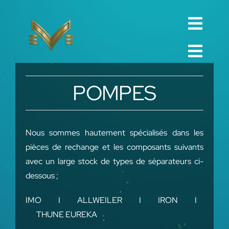
Skip
to
Toggl
content
English
Navig
Toggl
Русский
ACCUEIL
Navig
POMPES
العربية
ENTREPRISE
Español
QUALITÉ
Nous sommes hautement spécialisés dans les
中文 (中国)
pièces de rechange et les composants suivants
PIÈCES DÉTACHÉES
avec un large stock de types de séparateurs ci-
Français
TECHNIQUE
dessous ;
Deutsch
PROJET
IMO I ALLWEILER I IRON I
THUNE EUREKA
CONTACT