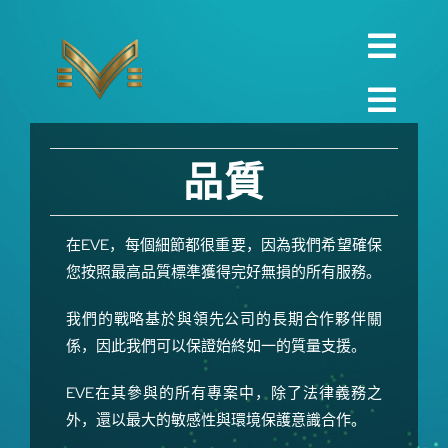
Skip
to
Toggl
content
English
Navig
Toggl
Русский
家
Navig
品質
العربية
公司
Español
品質
在EVE，每個細節都很重要，因為我們希望確保
您按照最高品質標準獲得完好無損的所有服務。
中文 (中国)
備件
我們的戰略基於與領先公司的長期合作夥伴關
Français
專門的
係，因此我們可以保證始終如一的質量支援。
Deutsch
專案
EVE在其參與的所有專案中，除了法律義務之
外，還以最大的敏感性與環境保護意識合作。
聯繫