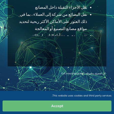
نقل الأجزاء الثقيلة داخل المصانع
نقل البضائع من شركة إلى العملاء ، بما في
ذلك العثور على الأماكن الأكثر ربحية لتحديد
مواقع مصانع التصنيع أو المعالجة
تقييم مدى جودة أداء الناس لوظائفهم
دفع أجور العمال
تركز EVE على ما يلي:
مراجعة جداول الإنتاج والمواصفات
الهندسية وتدفقات العمليات والمعلومات
كل الحقوق محفوظة. © EVE International AS
الأخرى لفهم أساليب وأنشطة التصنيع
والخدمة
This website uses cookies and third party services.
اكتشاف كيفية تصنيع الأجزاء أو المنتجات أو
تقديم الخدمات بأقصى قدر من الكفاءة
Accept