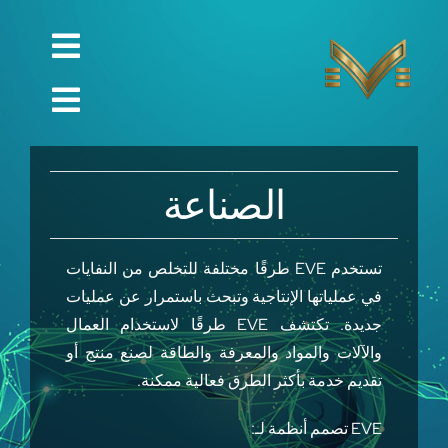
Ski
t
Toggle
conten
English
gation
Toggle
Русский
الصفحة الرئيسية
gation
الصناعة
العربية
الشركة
Español
الجودة
تستخدم EVE طرقًا مختلفة للتخلص من النفايات
中文 (中国)
قطع الغيار
في عملياتها الإنتاجية وتبحث باستمرار عن عمليات
جديدة. تكتشف EVE طرقًا لاستخدام العمال
Français
تقني
والآلات والمواد والمعرفة والطاقة لصنع منتج أو
Deutsch
تقديم خدمة بأكثر الطرق فعالية ممكنة.
مشروع
التواصل
EVE تصمم أنظمة لـ: