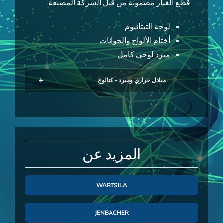
قطع الغيار مضمونة من قبل الشركة المصنعة.
لوحة التيتانيوم
أختام الألواح والجوانات
مبرد لوحي كامل
معدات تبريد كاملة
مبادل حراري ومبرد - كتالوج
تقدم EVE قطع غيار مبادل حراري لنظامكم. نحن
لسنا شركة تبيع قطع الغيار فقط ، ولكننا نقدم أيضًا
خدمات تتيح لنا معرفة تقنية واسعة جدًا بالمنتج
الذي نقوم بتسويقه.
المزيد عن
WARTSILA
JENBACHER