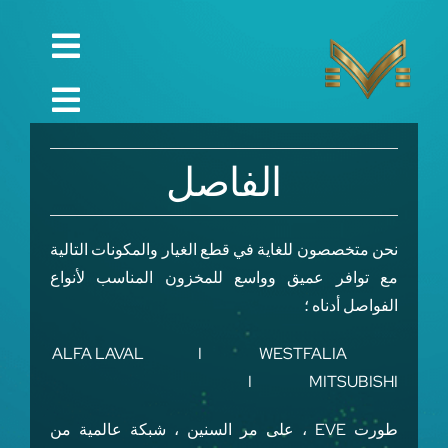
Ski
t
Toggle
conten
English
gation
Toggle
Русский
الصفحة الرئيسية
gation
الفاصل
العربية
الشركة
Español
الجودة
نحن متخصصون للغاية في قطع الغيار والمكونات التالية
مع توافر عميق وواسع للمخزون المناسب لأنواع
中文 (中国)
قطع الغيار
الفواصل أدناه ؛
Français
تقني
ALFA LAVAL I WESTFALIA
Deutsch
I MITSUBISHI
مشروع
التواصل
طورت EVE ، على مر السنين ، شبكة عالمية من