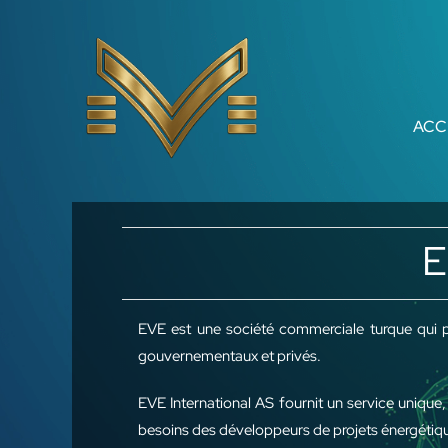
Skip
to
content
ACC
E
EVE est une société commerciale turque qui p
gouvernementaux et privés.
EVE International AS fournit un service unique,
besoins des développeurs de projets énergétiques