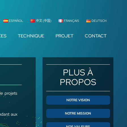
ESPAÑOL
中文 (中国)
FRANÇAIS
DEUTSCH
ÉES
TECHNIQUE
PROJET
CONTACT
PLUS À
PROPOS
e projets
NOTRE VISION
NOTRE MISSION
ondant aux
NOS VALEURS