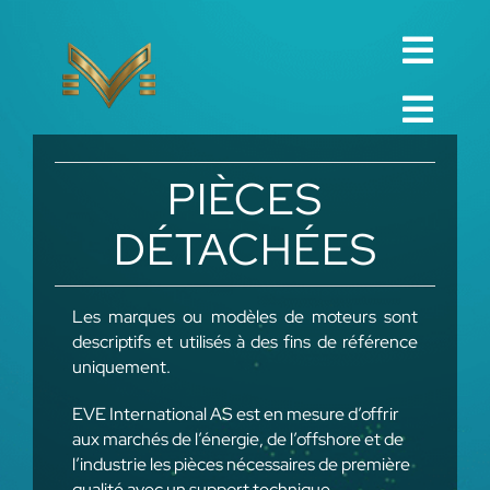
Skip
to
Toggl
content
English
Navig
Toggl
Русский
ACCUEIL
Navig
PIÈCES
العربية
ENTREPRISE
DÉTACHÉES
Español
QUALITÉ
中文 (中国)
Les marques ou modèles de moteurs sont
PIÈCES DÉTACHÉES
descriptifs et utilisés à des fins de référence
Français
uniquement.
TECHNIQUE
Deutsch
EVE International AS est en mesure d’offrir
PROJET
aux marchés de l’énergie, de l’offshore et de
l’industrie les pièces nécessaires de première
CONTACT
qualité avec un support technique.