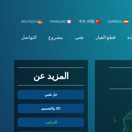
DEUTSCH
FRANÇAIS
中文 (中国)
ESPAÑOL
دة
قطع الغيار
تقني
مشروع
التواصل
المزيد عن
حل تقني
3D والتصميم
التركيب