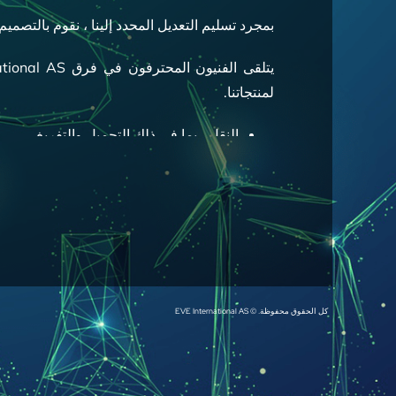
بمجرد تسليم التعديل المحدد إلينا ، نقوم بالتصمي
لمنتجاتنا.
النقل ، بما في ذلك التحميل والتفريغ
إعداد الأسس والقواعد
فحص إعداد الأرضية وتحديد المواقع
حفر وتجهيز مثبتات الأرضيات
رفع ثقيل وتقني لوضع معداتك في المكان 
المحاذاة والتسوية
التركيب الميكانيكي
العوازل والتوصيلات الكهربائية
كل الحقوق محفوظة. © EVE International AS
أعمال الاختبار والتكليف المسبق
التكليف
تسليم مع الوثائق باللغة المحلية