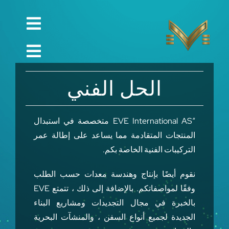
Ski
t
Toggle
conten
English
gation
Toggle
Русский
الصفحة الرئيسية
gation
الحل الفني
العربية
الشركة
Español
“EVE International AS متخصصة في استبدال
الجودة
المنتجات المتقادمة مما يساعد على إطالة عمر
中文 (中国)
قطع الغيار
التركيبات الفنية الخاصة بكم.
Français
تقني
نقوم أيضًا بإنتاج وهندسة معدات حسب الطلب
وفقًا لمواصفاتكم. بالإضافة إلى ذلك ، تتمتع EVE
Deutsch
مشروع
بالخبرة في مجال التجديدات ومشاريع البناء
الجديدة لجميع أنواع السفن ، والمنشآت البحرية
التواصل